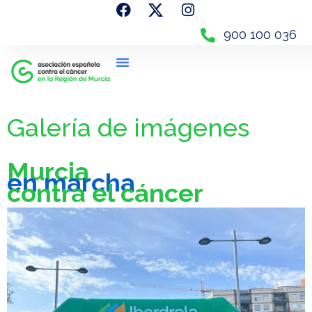
900 100 036
Bike Contra El Cáncer
Murcia En Marcha
Rutas Saludables
Galería de imágenes
Murcia
en marcha
contra el cáncer